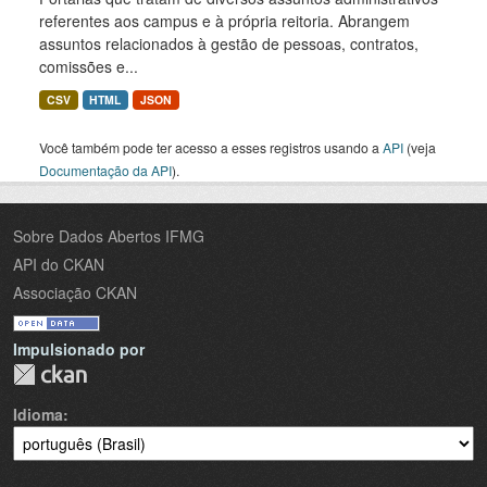
referentes aos campus e à própria reitoria. Abrangem
assuntos relacionados à gestão de pessoas, contratos,
comissões e...
CSV
HTML
JSON
Você também pode ter acesso a esses registros usando a
API
(veja
Documentação da API
).
Sobre Dados Abertos IFMG
API do CKAN
Associação CKAN
Impulsionado por
Idioma