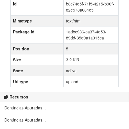
Id
b8c74d5f-71f5-4215-b90f-
82e578a664e5
Mimetype
text/html
Package id
1adbc936-ca37-4d53-
89dd-35d9a1a015ca
Position
5
Size
3,2 KiB
State
active
Url type
upload
Recursos
Denúncias Apuradas...
Denúncias Apuradas...