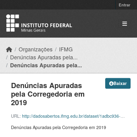
Skip to main content
Entrar
Organizações
IFMG
Denúncias Apuradas pela...
Denúncias Apuradas pela...
Denúncias Apuradas
Baixar
pela Corregedoria em
2019
URL:
http://dadosabertos.ifmg.edu.br/dataset/1adbc936-ca37-4d53-89dd-35d9a1a015ca/resource/b8c74d5f-71f5-4215-b90f-82e578a664e5/download/conjunto-de-dados-denuncias-apuradas-pela-corregedoria-em-2019.html
Denúncias Apuradas pela Corregedoria em 2019