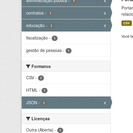
administração pública
-
x
1
Portar
contratos
-
x
1
relaci
CSV
educação
-
x
1
Você t
fiscalização
-
1
gestão de pessoas
-
1
Formatos
CSV
-
1
HTML
-
1
JSON
-
x
1
Licenças
Outra (Aberta)
-
1