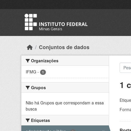
Skip to main content
Conjuntos de dados
Organizações
IFMG
-
1
1 
Grupos
Etique
Não há Grupos que correspondam a essa
busca
Forma
Etiquetas
Porta