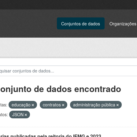
Conjuntos de dados
Organizações
conjunto de dados encontrado
tas:
educação
contratos
administração pública
tos:
JSON
rias publicadas pela reitoria do IFMG e 2023