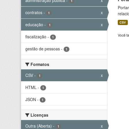
administração pública
-
x
1
Portar
contratos
-
x
1
relaci
CSV
educação
-
x
1
Você t
fiscalização
-
1
gestão de pessoas
-
1
Formatos
CSV
-
x
1
HTML
-
1
JSON
-
1
Licenças
Outra (Aberta)
-
x
1