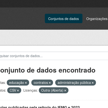
Conjuntos de dados
Organizações
conjunto de dados encontrado
tas:
educação
contratos
administração pública
tos:
CSV
Licenças:
Outra (Aberta)
rias publicadas pela reitoria do IFMG e 2023