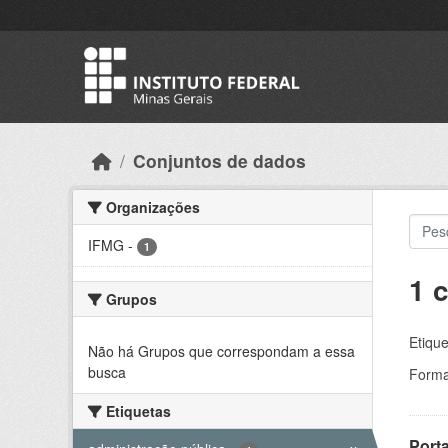
Skip to main content
Conjuntos de dados
Organizações
IFMG
-
1
1 
Grupos
Etique
Não há Grupos que correspondam a essa
busca
Forma
Etiquetas
Porta