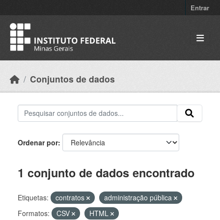
Skip to main content
Entrar
Conjuntos de dados
Ordenar por
1 conjunto de dados encontrado
Etiquetas:
contratos
administração pública
Formatos:
CSV
HTML